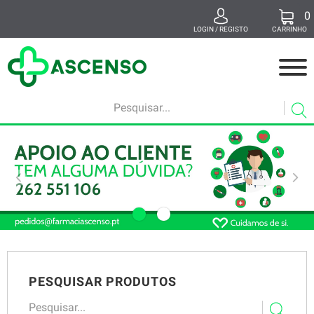
0
x
LOGIN / REGISTO
CARRINHO
MEDICAMENTOS
MAMÃ E BEBÉ
BELEZA
SUPLEMENTOS
SAÚDE E BEM-ESTAR
VETERINÁRIA
PESQUISAR PRODUTOS