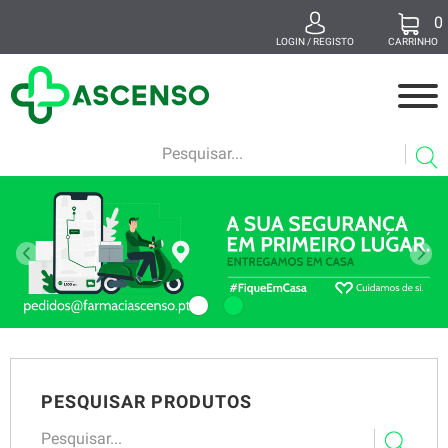
0
x
LOGIN / REGISTO
CARRINHO
MEDICAMENTOS
MAMÃ E BEBÉ
BELEZA
SUPLEMENTOS
SAÚDE E BEM-ESTAR
VETERINÁRIA
PESQUISAR PRODUTOS