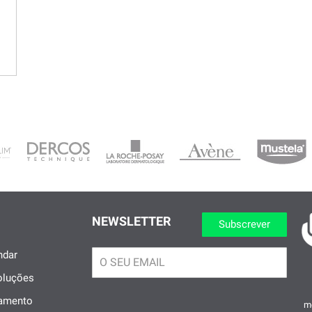
NEWSLETTER
Subscrever
dar
oluções
gamento
me