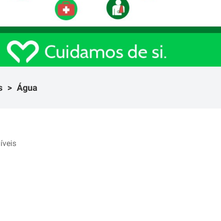
s
Água
íveis