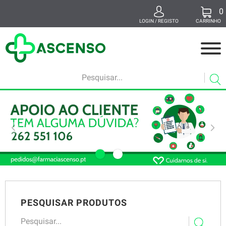
0
x
LOGIN / REGISTO
CARRINHO
MEDICAMENTOS
MAMÃ E BEBÉ
BELEZA
SUPLEMENTOS
SAÚDE E BEM-ESTAR
VETERINÁRIA
PESQUISAR PRODUTOS