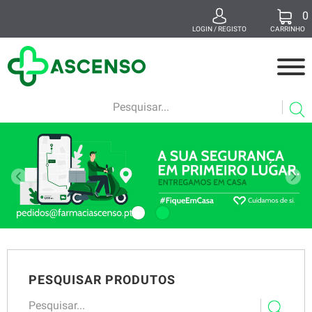
0
x
LOGIN / REGISTO
CARRINHO
MEDICAMENTOS
MAMÃ E BEBÉ
BELEZA
SUPLEMENTOS
SAÚDE E BEM-ESTAR
VETERINÁRIA
PESQUISAR PRODUTOS