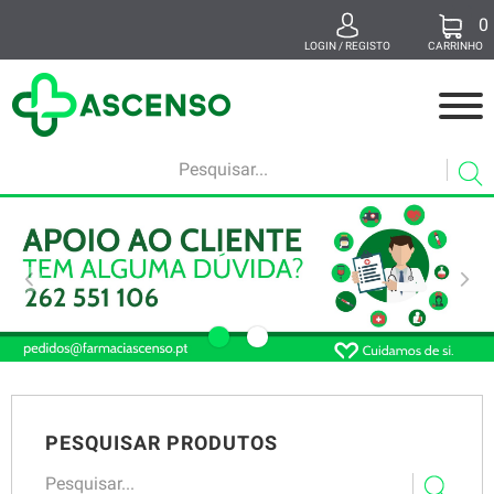
0
x
LOGIN / REGISTO
CARRINHO
MEDICAMENTOS
MAMÃ E BEBÉ
BELEZA
SUPLEMENTOS
SAÚDE E BEM-ESTAR
VETERINÁRIA
PESQUISAR PRODUTOS