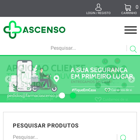
0
x
LOGIN / REGISTO
CARRINHO
MEDICAMENTOS
MAMÃ E BEBÉ
BELEZA
SUPLEMENTOS
SAÚDE E BEM-ESTAR
VETERINÁRIA
PESQUISAR PRODUTOS