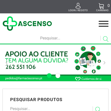
0
x
LOGIN / REGISTO
CARRINHO
MEDICAMENTOS
MAMÃ E BEBÉ
BELEZA
SUPLEMENTOS
SAÚDE E BEM-ESTAR
VETERINÁRIA
PESQUISAR PRODUTOS