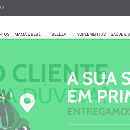
I!
NTOS
MAMÃ E BEBÉ
BELEZA
SUPLEMENTOS
SAÚDE E 