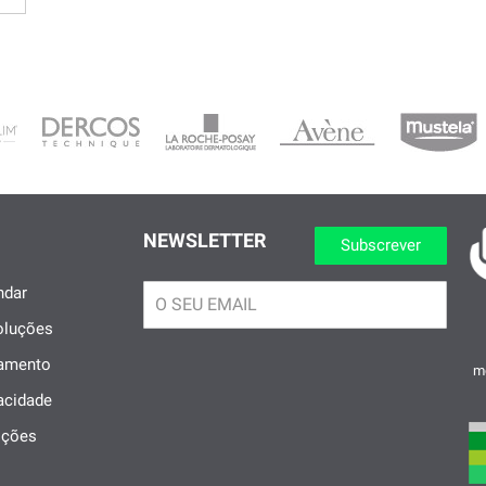
NEWSLETTER
Subscrever
dar
oluções
gamento
me
vacidade
ições