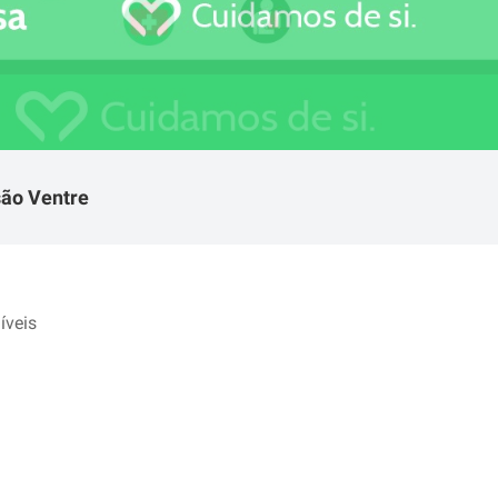
são Ventre
íveis