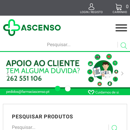
0
x
LOGIN / REGISTO
CARRINHO
MEDICAMENTOS
MAMÃ E BEBÉ
BELEZA
SUPLEMENTOS
SAÚDE E BEM-ESTAR
VETERINÁRIA
PESQUISAR PRODUTOS