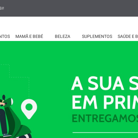
I!
NTOS
MAMÃ E BEBÉ
BELEZA
SUPLEMENTOS
SAÚDE E 