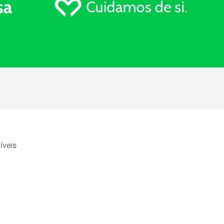
íveis